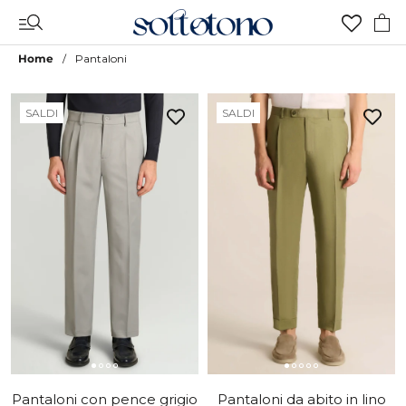
Vai
al
contenuto
Home
Pantaloni
SALDI
SALDI
Pantaloni con pence grigio
Pantaloni da abito in lino