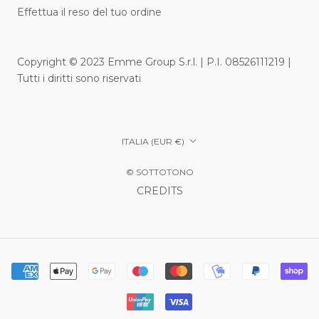
Effettua il reso del tuo ordine
Copyright © 2023 Emme Group S.r.l. | P.I. 08526111219 |
Tutti i diritti sono riservati
Paese/Area
ITALIA (EUR €)
geografica
© SOTTOTONO
CREDITS