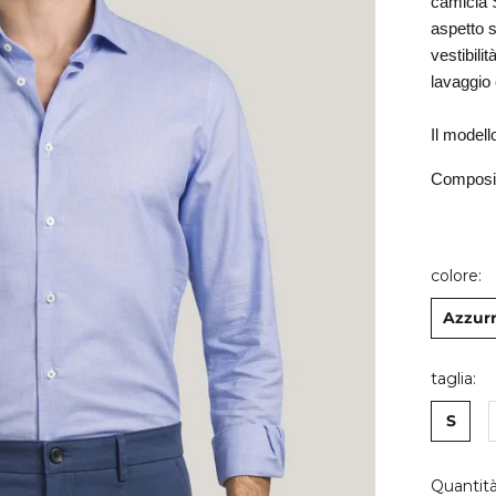
camicia S
aspetto s
vestibilit
lavaggio e
Il modell
Composi
colore:
Azzur
taglia:
S
Quantità