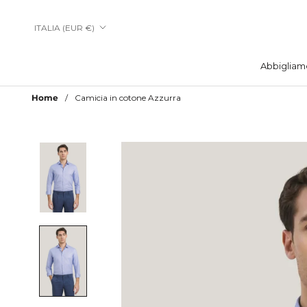
Vai
al
Paese/Area
ITALIA (EUR €)
contenuto
geografica
Abbigliam
Abbigliam
Home
Camicia in cotone Azzurra
Aggiungi a Lista Desideri