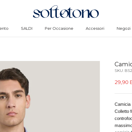
ento
SALDI
Per Occasione
Accessori
Negozi
ento
SALDI
Per Occasione
Accessori
Negozi
Camic
SKU:
BS2
29,90 
Camicia i
Colletto 
controfod
massimo d