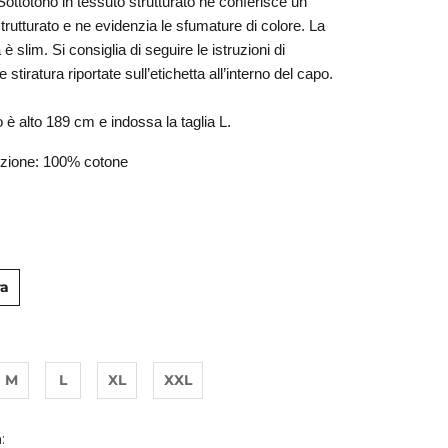
ottotono in tessuto strutturato ne conferisce un 
trutturato e ne evidenzia le sfumature di colore. La 
à è slim. Si consiglia di seguire le istruzioni di 
 stiratura riportate sull’etichetta all’interno del capo.
o è alto 189 cm e indossa la taglia L.
zione: 100% cotone
ra
M
L
XL
XXL
: