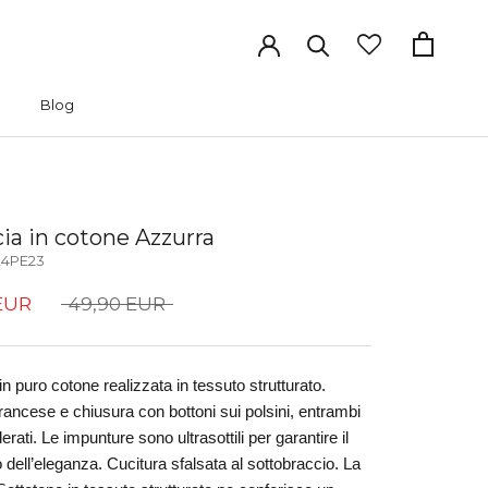
Blog
Blog
ia in cotone Azzurra
4PE23
EUR
49,90 EUR
n puro cotone realizzata in tessuto strutturato. 
francese e chiusura con bottoni sui polsini, entrambi 
erati. Le impunture sono ultrasottili per garantire il 
ell’eleganza. Cucitura sfalsata al sottobraccio. La 