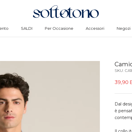
ento
SALDI
Per Occasione
Accessori
Negozi
ento
SALDI
Per Occasione
Accessori
Negozi
Camici
SKU:
CA1
39,90 
Dal desi
è pensat
contemp
Il collo 