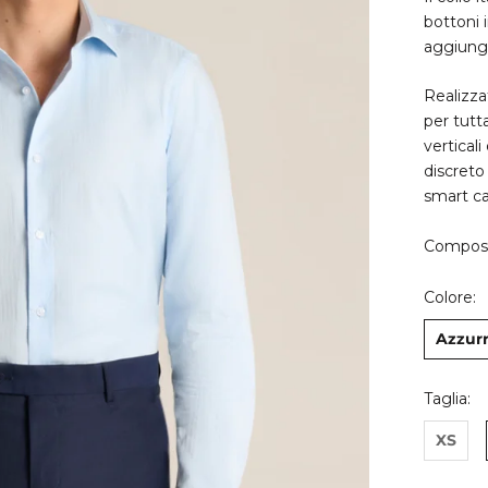
bottoni 
aggiungon
Realizza
per tutt
vertical
discreto
smart ca
Composi
Colore:
Azzur
Taglia:
XS