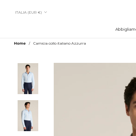
Vai
al
Paese/Area
ITALIA (EUR €)
contenuto
geografica
Abbigliam
Abbigliam
Home
Camicia collo italiano Azzurra
Aggiungi a Lista Desideri