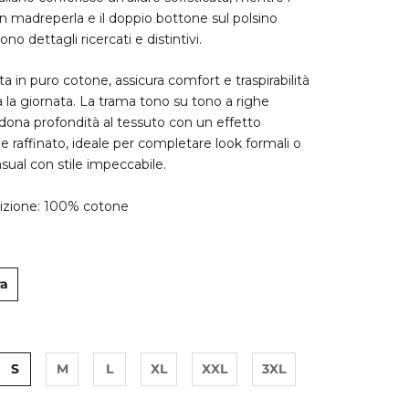
in madreperla e il doppio bottone sul polsino
o dettagli ricercati e distintivi.
ta in puro cotone, assicura comfort e traspirabilità
a la giornata. La trama tono su tono a righe
i dona profondità al tessuto con un effetto
 e raffinato, ideale per completare look formali o
sual con stile impeccabile.
zione: 100% cotone
ra
S
M
L
XL
XXL
3XL