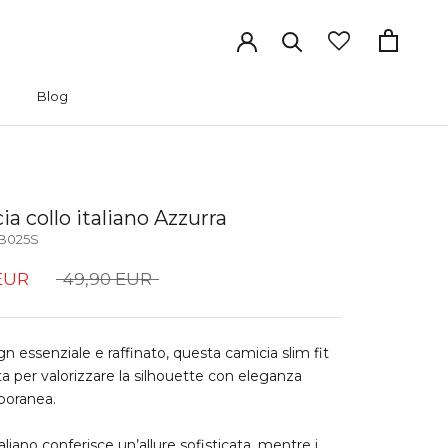
Blog
Blog
a collo italiano Azzurra
B025S
EUR
49,90 EUR
gn essenziale e raffinato, questa camicia slim fit
a per valorizzare la silhouette con eleganza
oranea.
italiano conferisce un’allure sofisticata, mentre i