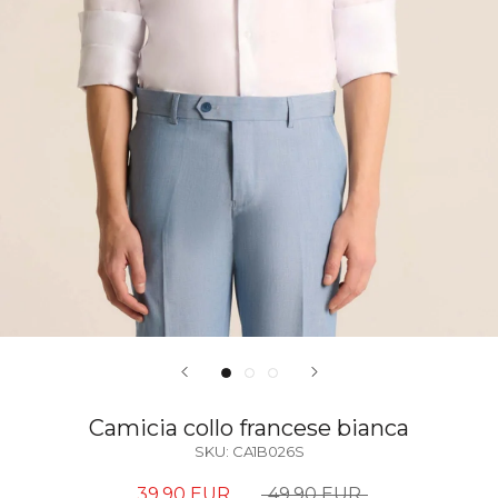
Camicia collo francese bianca
SKU:
CA1B026S
39,90 EUR
49,90 EUR