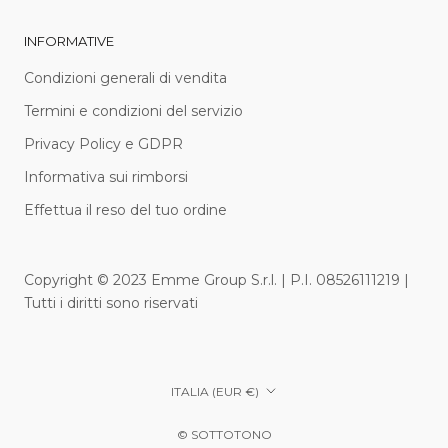
INFORMATIVE
Condizioni generali di vendita
Termini e condizioni del servizio
Privacy Policy e GDPR
Informativa sui rimborsi
Effettua il reso del tuo ordine
Copyright © 2023 Emme Group S.r.l. | P.I. 08526111219 |
Tutti i diritti sono riservati
Paese/Area
ITALIA (EUR €)
geografica
© SOTTOTONO