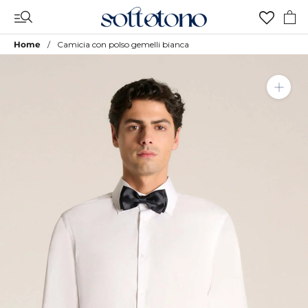
Vai
al
contenuto
Home
Camicia con polso gemelli bianca
Aggiungi a Lista Desideri