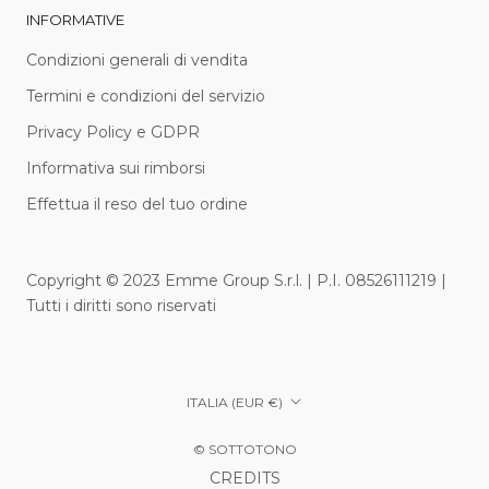
INFORMATIVE
Condizioni generali di vendita
Termini e condizioni del servizio
Privacy Policy e GDPR
Informativa sui rimborsi
Effettua il reso del tuo ordine
Copyright © 2023 Emme Group S.r.l. | P.I. 08526111219 |
Tutti i diritti sono riservati
Paese/Area
ITALIA (EUR €)
geografica
© SOTTOTONO
CREDITS