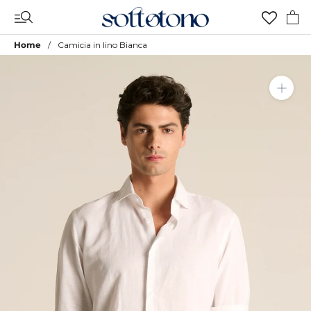
Vai
al
contenuto
Home
Camicia in lino Bianca
Aggiungi a Lista Desideri