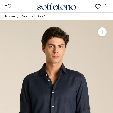
Vai
al
contenuto
Home
Camicia in lino BLU
Aggiungi a Lista Desideri