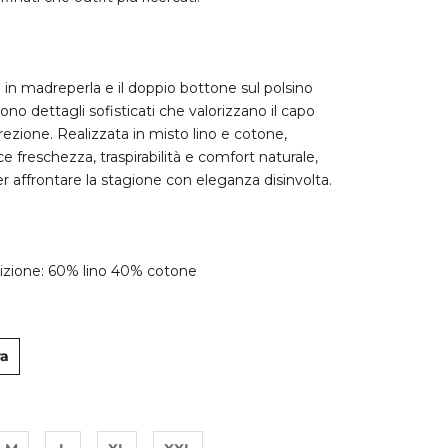
i in madreperla e il doppio bottone sul polsino
no dettagli sofisticati che valorizzano il capo
rezione. Realizzata in misto lino e cotone,
ce freschezza, traspirabilità e comfort naturale,
er affrontare la stagione con eleganza disinvolta.
zione: 60% lino 40% cotone
ra