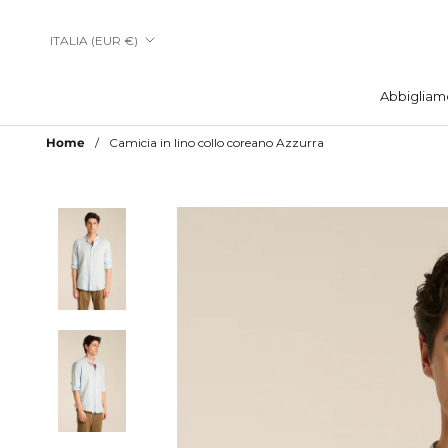
Vai
al
Paese/Area
ITALIA (EUR €)
contenuto
geografica
Abbigliam
Abbigliam
Home
Camicia in lino collo coreano Azzurra
Aggiungi a Lista Desideri