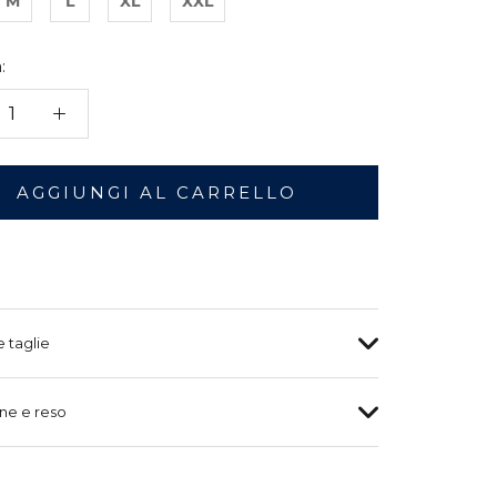
M
L
XL
XXL
:
AGGIUNGI AL CARRELLO
e taglie
ne e reso