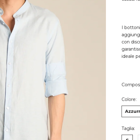
I botton
aggiungo
con disc
garantis
ideale p
Composi
Colore:
Azzur
Taglia: