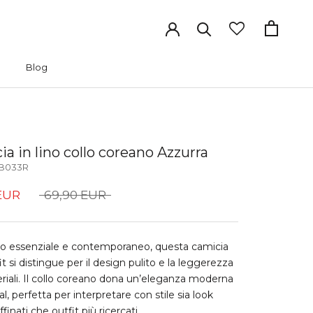
Blog
Blog
a in lino collo coreano Azzurra
B033R
EUR
69,90 EUR
to essenziale e contemporaneo, questa camicia
it si distingue per il design pulito e la leggerezza
riali. Il collo coreano dona un’eleganza moderna
l, perfetta per interpretare con stile sia look
ffinati che outfit più ricercati.