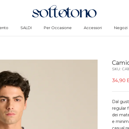
ento
SALDI
Per Occasione
Accessori
Negozi
ento
SALDI
Per Occasione
Accessori
Negozi
Camici
SKU:
CA1
34,90 
Dal gus
regular f
dei mate
e minima
casual ra