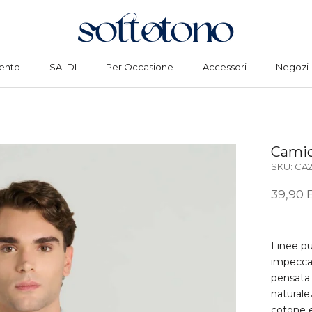
ento
SALDI
Per Occasione
Accessori
Negozi
ento
SALDI
Per Occasione
Accessori
Negozi
Camic
SKU:
CA
39,90 
Linee pu
impeccab
pensata 
naturalez
cotone e