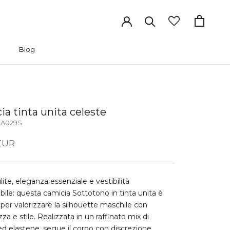
Blog
Blog
ia tinta unita celeste
2A029S
EUR
lite, eleganza essenziale e vestibilità
ile: questa camicia Sottotono in tinta unita è
per valorizzare la silhouette maschile con
za e stile. Realizzata in un raffinato mix di
d elastene, segue il corpo con discrezione,