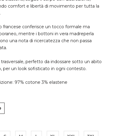
do comfort e libertà di movimento per tutta la
.
tto francese conferisce un tocco formale ma
raneo, mentre i bottoni in vera madreperla
no una nota di ricercatezza che non passa
ata.
trasversale, perfetto da indossare sotto un abito
o, per un look sofisticato in ogni contesto.
zione: 97% cotone 3% elastene
e