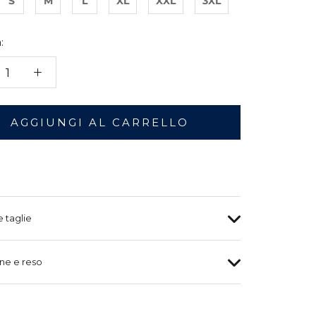
S
M
L
XL
XXL
3XL
:
AGGIUNGI AL CARRELLO
e taglie
ne e reso