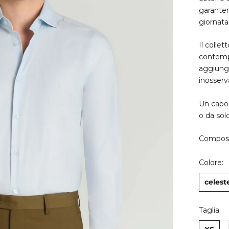
garanten
giornata
Il colle
contempo
aggiungo
inosserv
Un capo 
o da sol
Composi
Colore:
celest
Taglia: