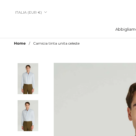
Vai
al
Paese/Area
ITALIA (EUR €)
contenuto
geografica
Abbigliam
Abbigliam
Home
Camicia tinta unita celeste
Aggiungi a Lista Desideri