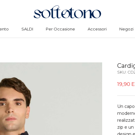
ento
SALDI
Per Occasione
Accessori
Negozi
ento
SALDI
Per Occasione
Accessori
Negozi
Cardi
SKU:
CD2
19,90 
Un capo 
moderno.
realizza
zip e un
design 