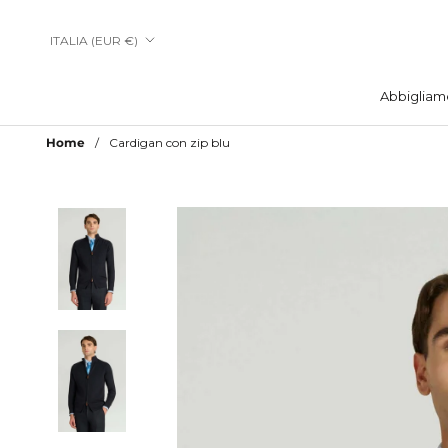
Vai
al
Paese/Area
ITALIA (EUR €)
contenuto
geografica
Abbigliam
Abbigliam
Home
Cardigan con zip blu
Aggiungi a Lista Desideri