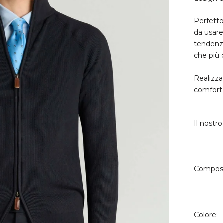
Perfetto
da usare 
tendenza
che più c
Realizza
comfort,
Il nostr
Composi
Colore: