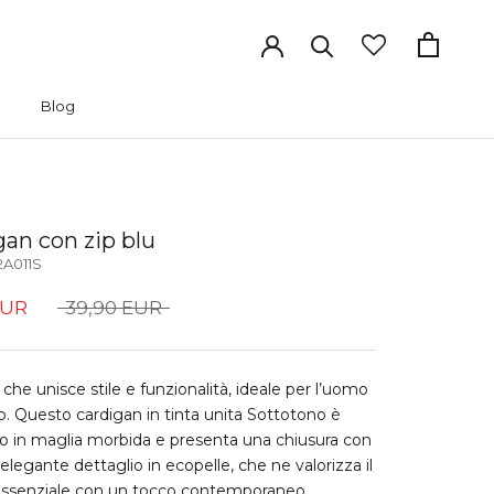
Blog
Blog
gan con zip blu
A011S
EUR
39,90 EUR
che unisce stile e funzionalità, ideale per l’uomo
 Questo cardigan in tinta unita Sottotono è
to in maglia morbida e presenta una chiusura con
 elegante dettaglio in ecopelle, che ne valorizza il
essenziale con un tocco contemporaneo.