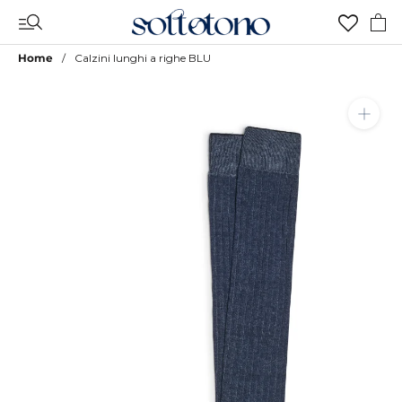
Vai
al
contenuto
Home
Calzini lunghi a righe BLU
Aggiungi a Lista Desideri