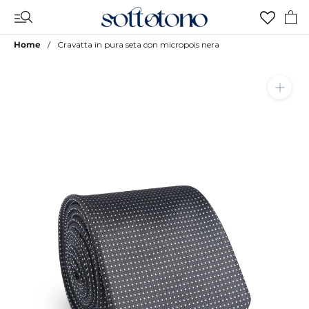
Vai
al
contenuto
Home
Cravatta in pura seta con micropois nera
Aggiungi a Lista Desideri