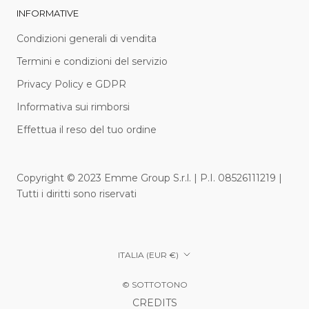
INFORMATIVE
Condizioni generali di vendita
Termini e condizioni del servizio
Privacy Policy e GDPR
Informativa sui rimborsi
Effettua il reso del tuo ordine
Copyright © 2023 Emme Group S.r.l. | P.I. 08526111219 |
Tutti i diritti sono riservati
Paese/Area
ITALIA (EUR €)
geografica
© SOTTOTONO
CREDITS