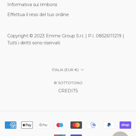
Informativa sui rimborsi
Effettua il reso del tuo ordine
Copyright © 2023 Emme Group S.r.l. | P.I. 08526111219 |
Tutti i diritti sono riservati
Paese/Area
ITALIA (EUR €)
geografica
© SOTTOTONO
CREDITS