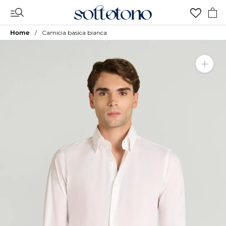
Vai
al
contenuto
Home
Camicia basica bianca
Aggiungi a Lista Desideri