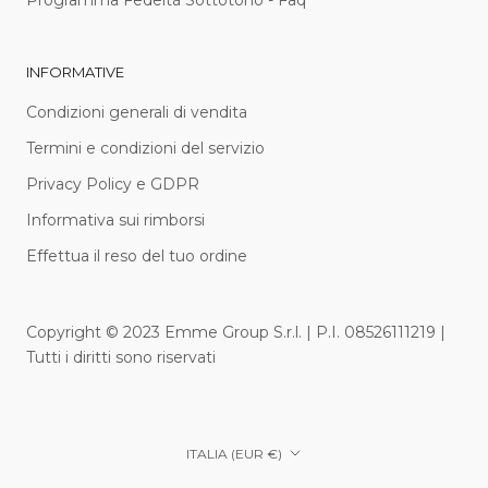
INFORMATIVE
Condizioni generali di vendita
Termini e condizioni del servizio
Privacy Policy e GDPR
Informativa sui rimborsi
Effettua il reso del tuo ordine
Copyright © 2023 Emme Group S.r.l. | P.I. 08526111219 |
Tutti i diritti sono riservati
Paese/Area
ITALIA (EUR €)
geografica