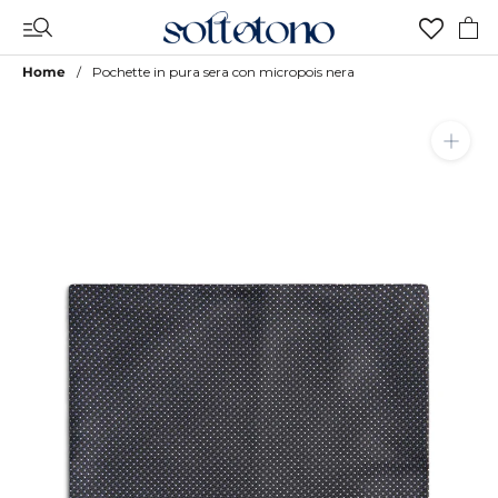
Vai
al
contenuto
Home
Pochette in pura sera con micropois nera
Aggiungi a Lista Desideri