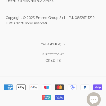
Effettua il reso del tuo ordine
Copyright © 2023 Emme Group S.r.l. | P.I. 08526111219 |
Tutti i diritti sono riservati
Paese/Area
ITALIA (EUR €)
geografica
© SOTTOTONO
CREDITS