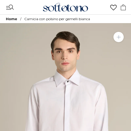
Vai
al
contenuto
Home
Camicia con polsino per gemelli bianca
Aggiungi a Lista Desideri