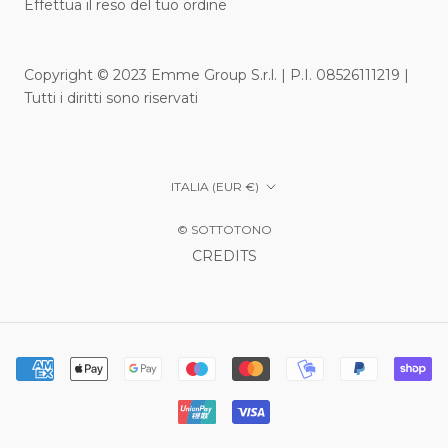
Effettua il reso del tuo ordine
Copyright © 2023 Emme Group S.r.l. | P.I. 08526111219 |
Tutti i diritti sono riservati
Paese/Area
ITALIA (EUR €)
geografica
© SOTTOTONO
CREDITS