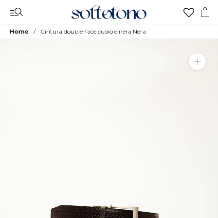
Vai
al
contenuto
Home
Cintura double-face cuoio e nera Nera
Aggiungi a Lista Desideri