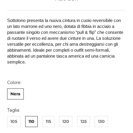
Sottotono presenta la nuova cintura in cuoio reversibile con 
un lato marrone ed uno nero, dotata di fibbia in acciaio a 
passante singolo con meccanismo “pull & flip” che consente 
di ruotare il verso ed avere due cinture in una. La soluzione 
versatile per eccellenza, per chi ama destreggiarsi con gli 
abbinamenti. Ideale per completi o outfit semi-formali, 
abbinata ad un pantalone tasca america ed una camicia 
semplice.
Colore:
Nera
Taglia:
105
110
115
120
125
130