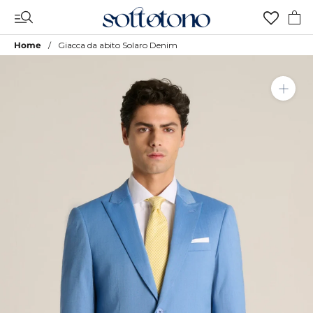
Vai
al
contenuto
Home
Giacca da abito Solaro Denim
Aggiungi a Lista Desideri