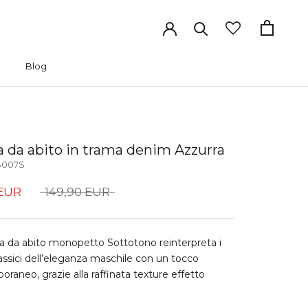
Blog
Blog
a da abito in trama denim Azzurra
B007S
 EUR
149,90 EUR
a da abito monopetto Sottotono reinterpreta i
lassici dell’eleganza maschile con un tocco
raneo, grazie alla raffinata texture effetto