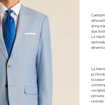
Caratteri
silhouet
dona equi
due bott
Le tasch
sartoria
dinamic
La trama
profondi
occasion
contempo
completa
pensata 
unendo e