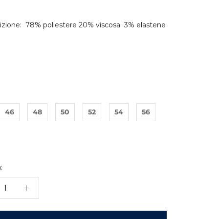
zione: 78% poliestere 20% viscosa 3% elastene
46
48
50
52
54
56
: