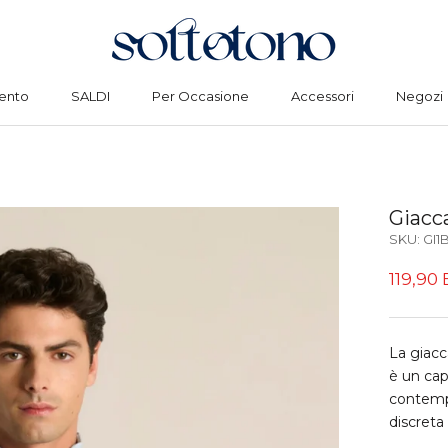
ento
SALDI
Per Occasione
Accessori
Negozi
ento
SALDI
Per Occasione
Accessori
Negozi
Giacca
SKU:
GI1
119,90
La giacc
è un cap
contempo
discreta