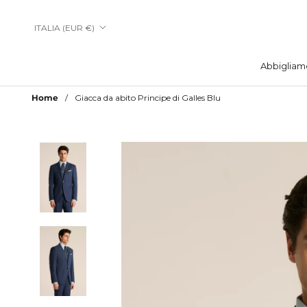
Vai
al
Paese/Area
ITALIA (EUR €)
contenuto
geografica
Abbigliam
Abbigliam
Home
Giacca da abito Principe di Galles Blu
Aggiungi a Lista Desideri