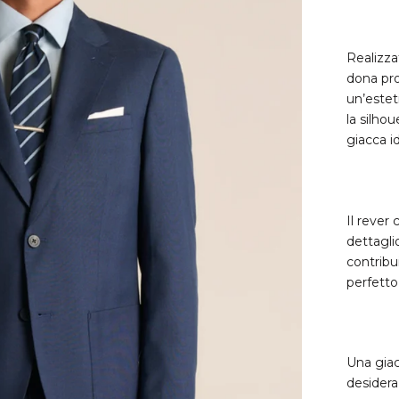
Realizza
dona pr
un’esteti
la silho
giacca i
Il rever
dettagli
contrib
perfetto
Una giac
desidera