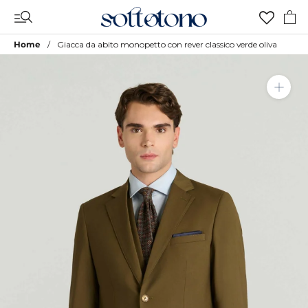
Vai
al
contenuto
Home
Giacca da abito monopetto con rever classico verde oliva
Aggiungi a Lista Desideri