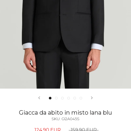
Giacca da abito in misto lana blu
SKU:
GI2A045S
124,90 EUR
159,90 EUR