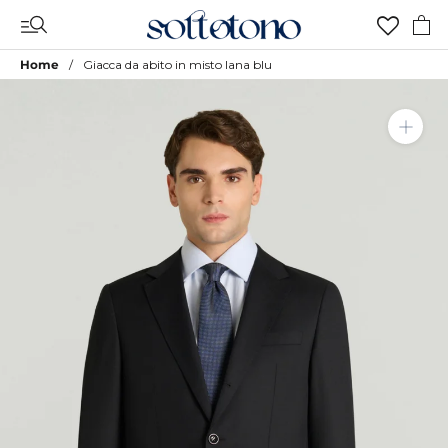
Vai
al
contenuto
Home
Giacca da abito in misto lana blu
Aggiungi a Lista Desideri