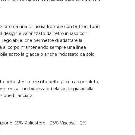
.
izzato da una chiusura frontale con bottoni tono
il design è valorizzato dal retro in raso con
o regolabile, che permette di adattare la
ità al corpo mantenendo sempre una linea
ile sotto la giacca o anche indossato da solo.
to nello stesso tessuto della giacca a completo,
esistenza, morbidezza ed elasticità grazie alla
ione bilanciata.
ione: 65% Poliestere – 33% Viscosa – 2%
e