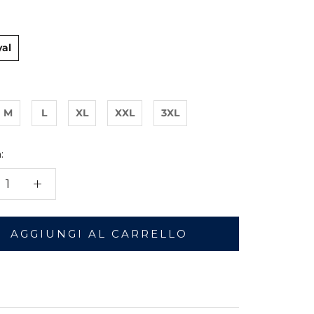
yal
M
L
XL
XXL
3XL
:
AGGIUNGI AL CARRELLO