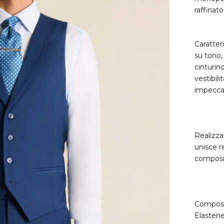
raffinato
Caratter
su tono, 
cinturin
vestibil
impeccab
Realizza
unisce r
composiz
Composiz
Elasten