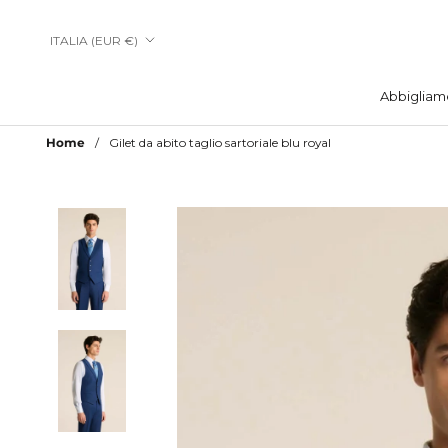
Vai
al
Paese/Area
ITALIA (EUR €)
contenuto
geografica
Abbigliam
Abbigliam
Home
Gilet da abito taglio sartoriale blu royal
Aggiungi a Lista Desideri