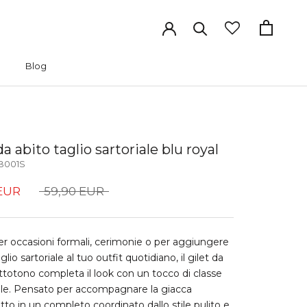
Blog
Blog
da abito taglio sartoriale blu royal
B001S
 EUR
59,90 EUR
er occasioni formali, cerimonie o per aggiungere
lio sartoriale al tuo outfit quotidiano, il gilet da
ttotono completa il look con un tocco di classe
le. Pensato per accompagnare la giacca
o in un completo coordinato dallo stile pulito e