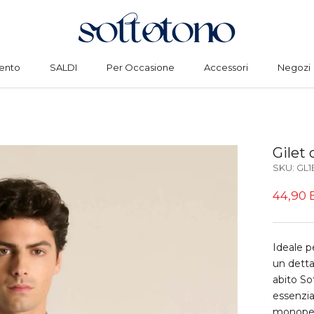
ento
SALDI
Per Occasione
Accessori
Negozi
ento
SALDI
Per Occasione
Accessori
Negozi
Gilet 
SKU:
GL1
44,90
Ideale p
un dettag
abito So
essenzia
monopett