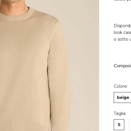
Disponib
look cas
o sotto 
Composi
Colore:
beige
Taglia:
S