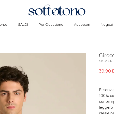
ento
SALDI
Per Occasione
Accessori
Negozi
ento
SALDI
Per Occasione
Accessori
Negozi
Giroco
SKU:
GR1
39,90 
Essenzial
100% co
contempo
leggero 
ideale p