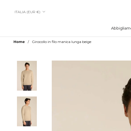
Vai
al
Paese/Area
ITALIA (EUR €)
contenuto
geografica
Abbigliam
Abbigliam
Home
Girocollo in filo manica lunga beige
Aggiungi a Lista Desideri