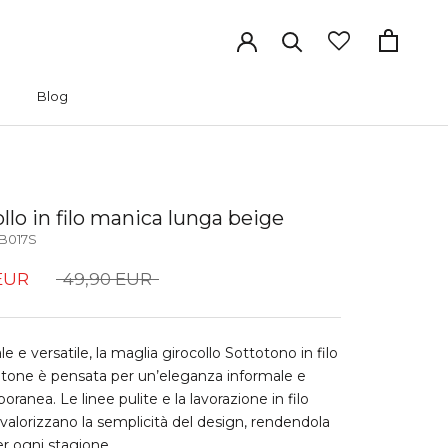
Blog
Blog
llo in filo manica lunga beige
B017S
EUR
49,90 EUR
e e versatile, la maglia girocollo Sottotono in filo
tone è pensata per un’eleganza informale e
ranea. Le linee pulite e la lavorazione in filo
valorizzano la semplicità del design, rendendola
er ogni stagione.