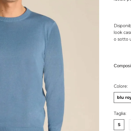
Disponib
look cas
o sotto 
Composi
Colore:
blu ro
Taglia:
S