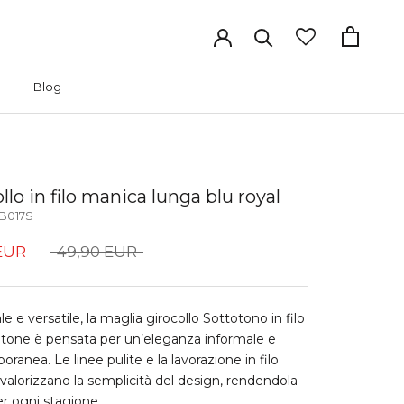
Blog
Blog
llo in filo manica lunga blu royal
B017S
EUR
49,90 EUR
e e versatile, la maglia girocollo Sottotono in filo
tone è pensata per un’eleganza informale e
ranea. Le linee pulite e la lavorazione in filo
valorizzano la semplicità del design, rendendola
er ogni stagione.