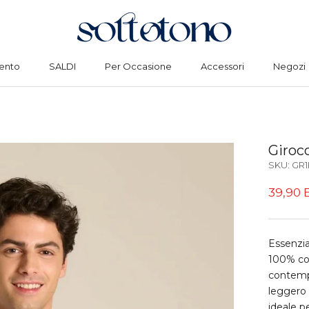
ento
SALDI
Per Occasione
Accessori
Negozi
ento
SALDI
Per Occasione
Accessori
Negozi
Giroco
SKU:
GR1
39,90 
Essenzial
100% co
contempo
leggero 
ideale p