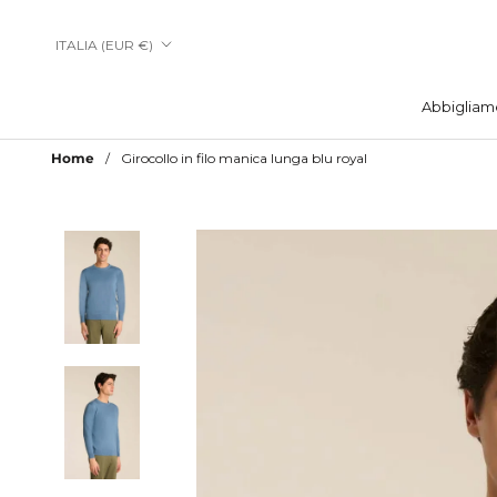
Vai
al
Paese/Area
ITALIA (EUR €)
contenuto
geografica
Abbigliam
Abbigliam
Home
Girocollo in filo manica lunga blu royal
Aggiungi a Lista Desideri