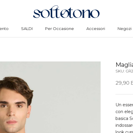
ento
SALDI
Per Occasione
Accessori
Negozi
ento
SALDI
Per Occasione
Accessori
Negozi
Maglia
SKU:
GR
29,90 
Un essen
con eleg
basica S
indossar
look cur