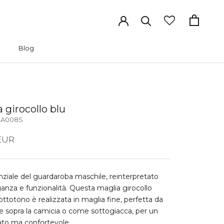
Blog
Blog
 girocollo blu
2A008S
EUR
ziale del guardaroba maschile, reinterpretato
anza e funzionalità. Questa maglia girocollo
ottotono è realizzata in maglia fine, perfetta da
e sopra la camicia o come sottogiacca, per un
ato ma confortevole.