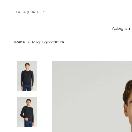
Vai
al
Paese/Area
ITALIA (EUR €)
contenuto
geografica
Abbigliam
Abbigliam
Home
Maglia girocollo blu
Aggiungi a Lista Desideri