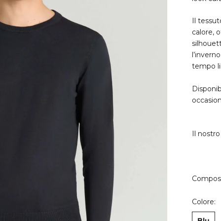
Il tessu
calore, 
silhouet
l’inverno
tempo li
Disponib
occasion
Il nostr
Composi
Colore:
Blu