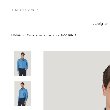
Vai
al
Paese/Area
ITALIA (EUR €)
contenuto
geografica
Abbigliam
Abbigliam
Home
Camicia in puro cotone AZZURRO
Aggiungi a Lista Desideri