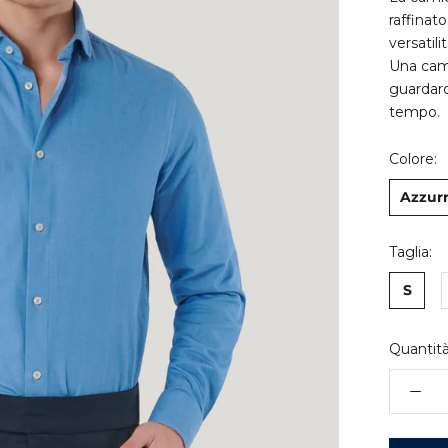
raffinato
versatili
Una cami
guardaro
tempo.
Colore:
Azzur
Taglia:
S
Quantità