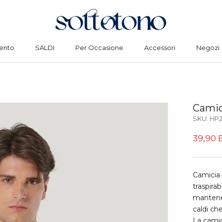
ento
SALDI
Per Occasione
Accessori
Negozi
ento
SALDI
Per Occasione
Accessori
Negozi
Camic
SKU:
HP2
39,90 
Camicia 
traspira
mantener
caldi che
La camic