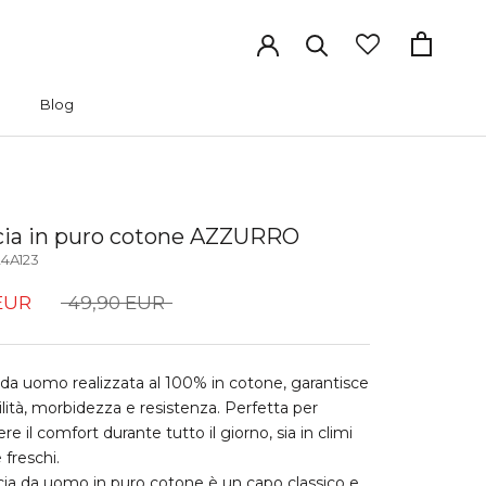
Blog
Blog
ia in puro cotone AZZURRO
4A123
EUR
49,90 EUR
da uomo realizzata al 100% in cotone, garantisce
bilità, morbidezza e resistenza. Perfetta per
e il comfort durante tutto il giorno, sia in climi
 freschi.
ia da uomo in puro cotone è un capo classico e