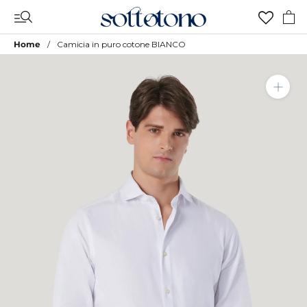
Vai
al
contenuto
Home
Camicia in puro cotone BIANCO
Aggiungi a Lista Desideri