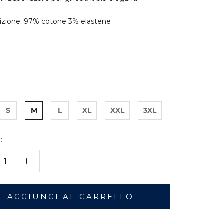
zione: 97% cotone 3% elastene
a
S
M
L
XL
XXL
3XL
:
AGGIUNGI AL CARRELLO