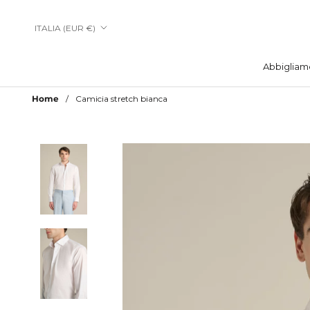
Vai
al
Paese/Area
ITALIA (EUR €)
contenuto
geografica
Abbigliam
Abbigliam
Home
Camicia stretch bianca
Aggiungi a Lista Desideri