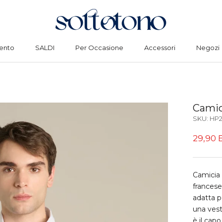
ento
SALDI
Per Occasione
Accessori
Negozi
ento
SALDI
Per Occasione
Accessori
Negozi
Camic
SKU:
HP2
29,90 
Camicia 
francese
adatta p
una vest
è il capo