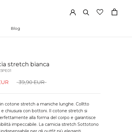
Blog
Blog
ia stretch bianca
5PE01
EUR
39,90 EUR
in cotone stretch a maniche lunghe. Colltto
 e chiusura con bottoni. Il cotone stretch si
erfettamente alla forma del corpo e garantisce
ibilità impeccabile. La camicia stretch Sottotono
 indispensabile per gli outfit più eleganti.