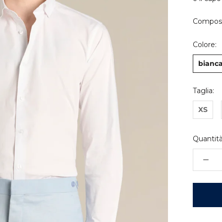
Composi
Colore:
bianc
Taglia:
XS
Quantità