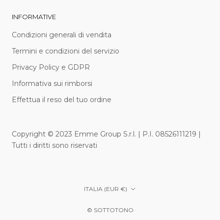
INFORMATIVE
Condizioni generali di vendita
Termini e condizioni del servizio
Privacy Policy e GDPR
Informativa sui rimborsi
Effettua il reso del tuo ordine
Copyright © 2023 Emme Group S.r.l. | P.I. 08526111219 |
Tutti i diritti sono riservati
Paese/Area
ITALIA (EUR €)
geografica
© SOTTOTONO