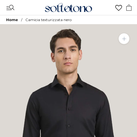
Vai
al
contenuto
Home
Camicia texturizzata nero
Aggiungi a Lista Desideri