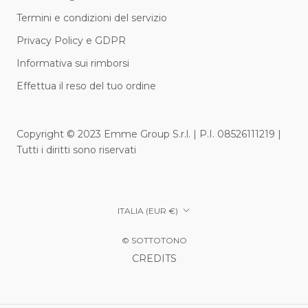
Termini e condizioni del servizio
Privacy Policy e GDPR
Informativa sui rimborsi
Effettua il reso del tuo ordine
Copyright © 2023 Emme Group S.r.l. | P.I. 08526111219 |
Tutti i diritti sono riservati
Paese/Area
ITALIA (EUR €)
geografica
© SOTTOTONO
CREDITS