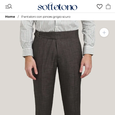
Vai
al
contenuto
Home
Pantaloni con pinces grigio scuro
Aggiungi a Lista Desideri