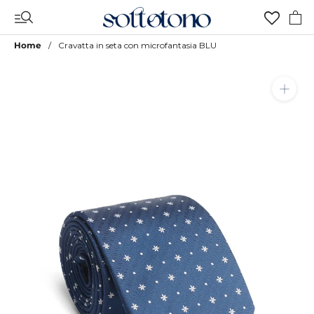
Vai
al
contenuto
Home
Cravatta in seta con microfantasia BLU
Aggiungi a Lista Desideri