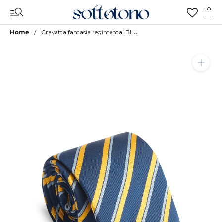
Vai
al
contenuto
Home
Cravatta fantasia regimental BLU
Aggiungi a Lista Desideri