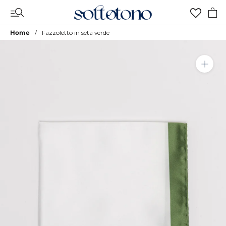
Vai
al
contenuto
Home
Fazzoletto in seta verde
Aggiungi a Lista Desideri