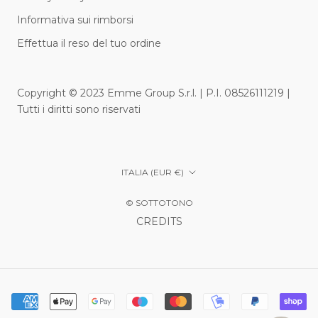
Informativa sui rimborsi
Effettua il reso del tuo ordine
Copyright © 2023 Emme Group S.r.l. | P.I. 08526111219 |
Tutti i diritti sono riservati
Paese/Area
ITALIA (EUR €)
geografica
© SOTTOTONO
CREDITS