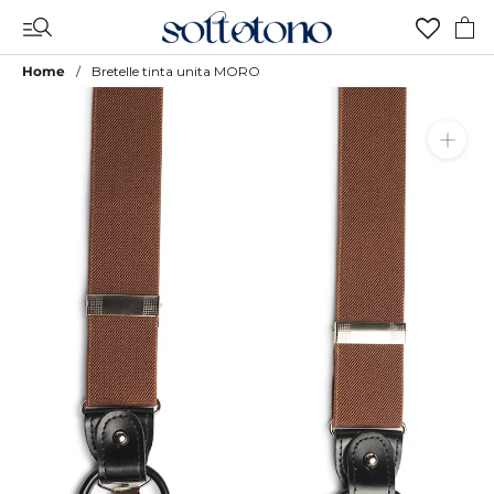
Vai
al
contenuto
Home
Bretelle tinta unita MORO
Aggiungi a Lista Desideri