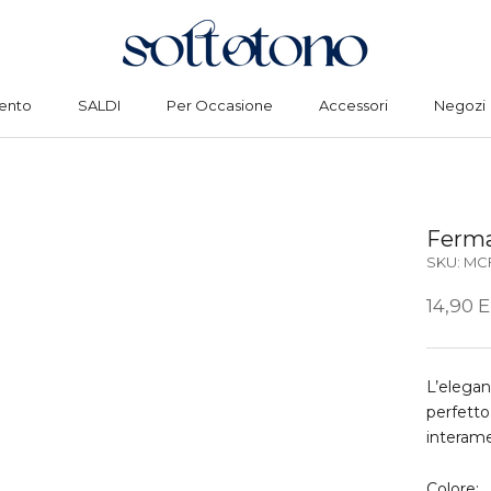
ento
SALDI
Per Occasione
Accessori
Negozi
ento
SALDI
Per Occasione
Accessori
Negozi
Ferma
SKU:
MC
14,90 
L’elegan
perfetto
interame
Colore: