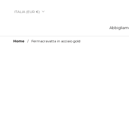
Vai
al
Paese/Area
ITALIA (EUR €)
contenuto
geografica
Abbigliam
Abbigliam
Home
Fermacravatta in acciaio gold
Aggiungi a Lista Desideri