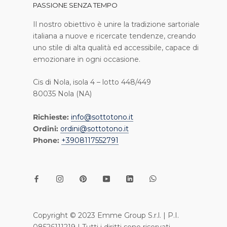
PASSIONE SENZA TEMPO
I l nostro obiettivo è unire la tradizione sartoriale
italiana a nuove e ricercate tendenze, creando
uno stile di alta qualità ed accessibile, capace di
emozionare in ogni occasione.
Cis di Nola, isola 4 – lotto 448/449
80035 Nola (NA)
Richieste:
info@sottotono.it
Ordini:
ordini@sottotono.it
Phone:
+3908117552791
Copyright © 2023 Emme Group S.r.l. | P.I.
08526111219 | Tutti i diritti sono riservati