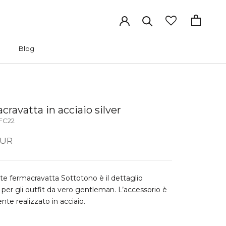
Blog
Blog
ravatta in acciaio silver
FC22
EUR
te fermacravatta Sottotono è il dettaglio
 per gli outfit da vero gentleman. L’accessorio è
nte realizzato in acciaio.