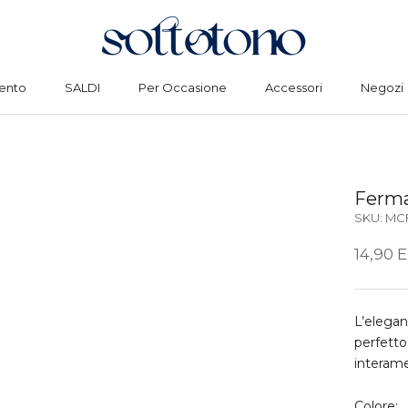
ento
SALDI
Per Occasione
Accessori
Negozi
ento
SALDI
Per Occasione
Accessori
Negozi
Fermac
SKU:
MC
14,90 
L’elegan
perfetto
interame
Colore: