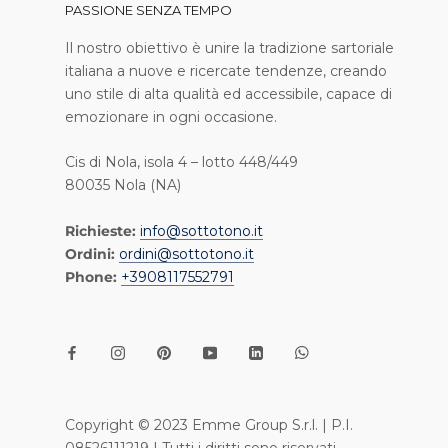
PASSIONE SENZA TEMPO
I l nostro obiettivo è unire la tradizione sartoriale
italiana a nuove e ricercate tendenze, creando
uno stile di alta qualità ed accessibile, capace di
emozionare in ogni occasione.
Cis di Nola, isola 4 – lotto 448/449
80035 Nola (NA)
Richieste:
info@sottotono.it
Ordini:
ordini@sottotono.it
Phone:
+3908117552791
Copyright © 2023 Emme Group S.r.l. | P.I.
08526111219 | Tutti i diritti sono riservati