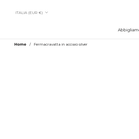
Vai
al
Paese/Area
ITALIA (EUR €)
contenuto
geografica
Abbigliam
Abbigliam
Home
Fermacravatta in acciaio silver
Aggiungi a Lista Desideri