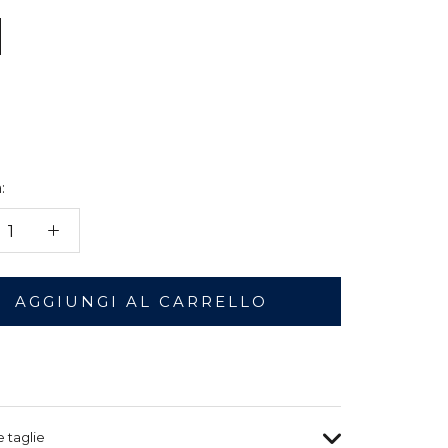
:
AGGIUNGI AL CARRELLO
e taglie