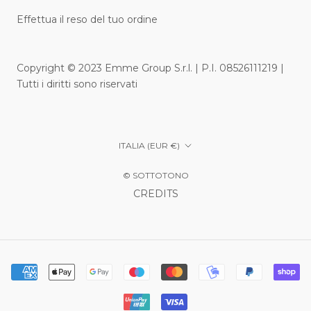
Effettua il reso del tuo ordine
Copyright © 2023 Emme Group S.r.l. | P.I. 08526111219 |
Tutti i diritti sono riservati
Paese/Area
ITALIA (EUR €)
geografica
© SOTTOTONO
CREDITS