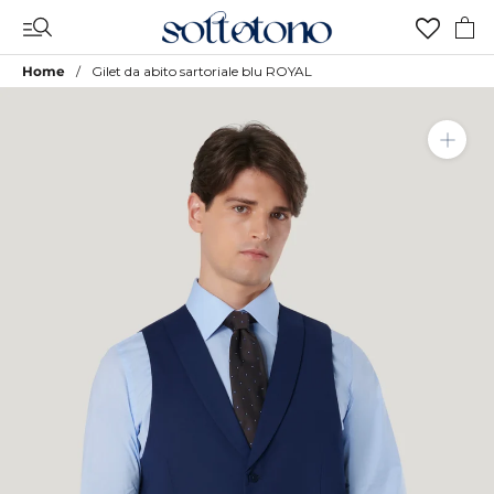
Vai
al
contenuto
Home
Gilet da abito sartoriale blu ROYAL
Aggiungi a Lista Desideri