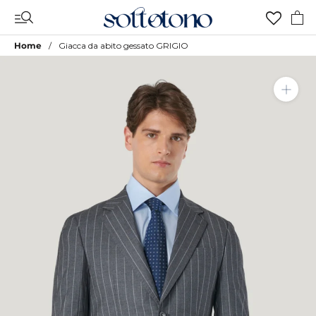
Vai
al
contenuto
Home
Giacca da abito gessato GRIGIO
Aggiungi a Lista Desideri