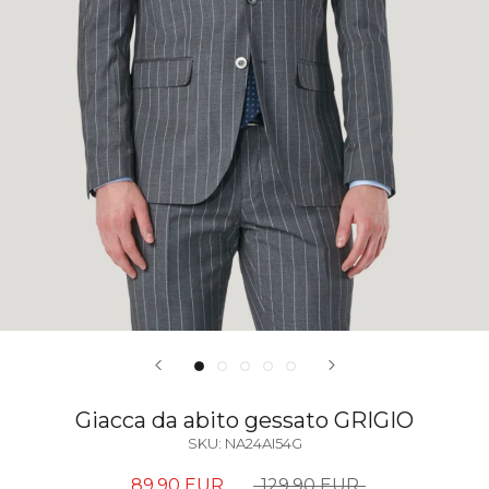
Giacca da abito gessato GRIGIO
SKU:
NA24AI54G
89,90 EUR
129,90 EUR