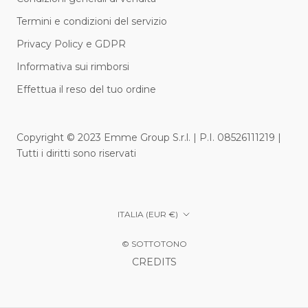
Termini e condizioni del servizio
Privacy Policy e GDPR
Informativa sui rimborsi
Effettua il reso del tuo ordine
Copyright © 2023 Emme Group S.r.l. | P.I. 08526111219 |
Tutti i diritti sono riservati
Paese/Area
ITALIA (EUR €)
geografica
© SOTTOTONO
CREDITS