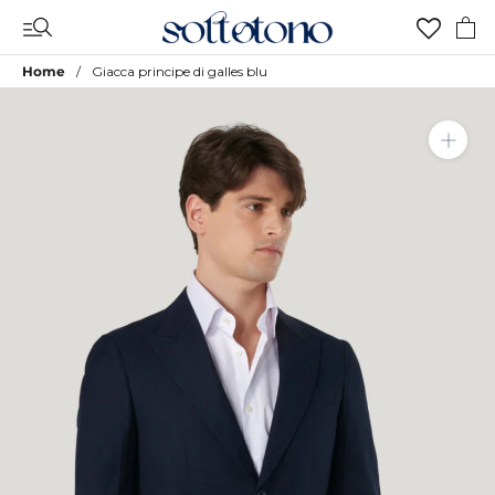
Vai
al
contenuto
Home
Giacca principe di galles blu
Aggiungi a Lista Desideri