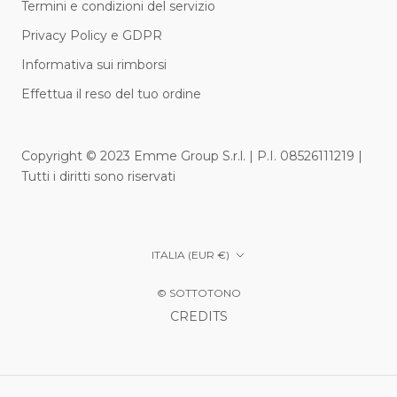
Termini e condizioni del servizio
Privacy Policy e GDPR
Informativa sui rimborsi
Effettua il reso del tuo ordine
Copyright © 2023 Emme Group S.r.l. | P.I. 08526111219 |
Tutti i diritti sono riservati
Paese/Area
ITALIA (EUR €)
geografica
© SOTTOTONO
CREDITS