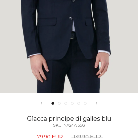
Giacca principe di galles blu
SKU:
NA24AI55G
79,90 EUR
139,90 EUR