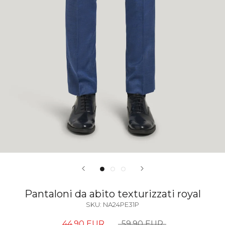
Pantaloni da abito texturizzati royal
SKU:
NA24PE31P
44,90 EUR
59,90 EUR