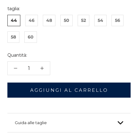
taglia:
44
46
48
50
52
54
56
58
60
Quantità:
AGGIUNGI AL CARRELLO
Guida alle taglie