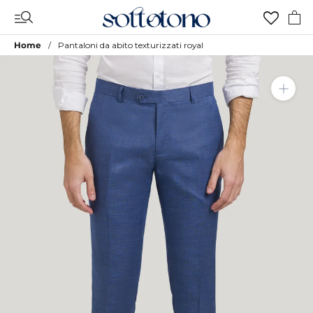
Vai
al
contenuto
Home
Pantaloni da abito texturizzati royal
Aggiungi a Lista Desideri