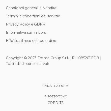
Condizioni generali di vendita
Termini e condizioni del servizio
Privacy Policy e GDPR
Informativa sui rimborsi
Effettua il reso del tuo ordine
Copyright © 2023 Emme Group S.r.l. | P.I. 08526111219 |
Tutti i diritti sono riservati
Paese/Area
ITALIA (EUR €)
geografica
© SOTTOTONO
CREDITS