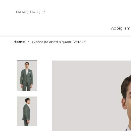
Vai
al
Paese/Area
ITALIA (EUR €)
contenuto
geografica
Abbigliam
Abbigliam
Home
Giacca da abito a quadri VERDE
Aggiungi a Lista Desideri