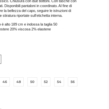
ssico. Chiusura con due bottoni. Con tasche con 
ati. Disponibili pantaloni in coordinato. Al fine di 
e la bellezza del capo, seguire le istruzioni di 
 stiratura riportate sull'etichetta interna.
o è alto 189 cm e indossa la taglia 50 
estere 20% viscosa 2% elastene
46
48
50
52
54
56