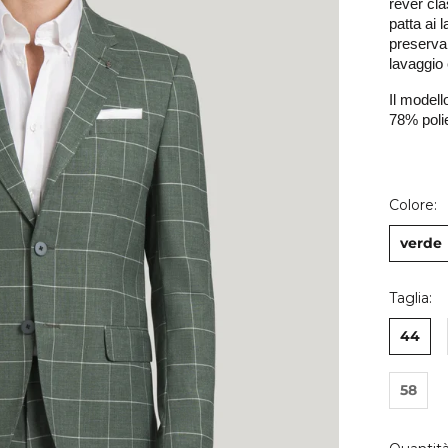
rever cla
patta ai l
preservar
lavaggio e
Il modell
78% poli
Colore:
verde
Taglia:
44
58