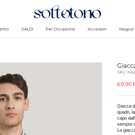
ento
SALDI
Per Occasione
Accessori
Negozi
ento
SALDI
Per Occasione
Accessori
Negozi
Giacc
SKU:
NA
69,90
Giacca da
quadri, l
capo dall
sempre un
La giacca