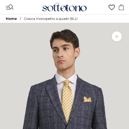
Vai
al
contenuto
Home
Giacca monopetto a quadri BLU
Aggiungi a Lista Desideri