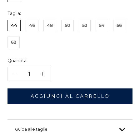
Taglia:
44
46
48
50
52
54
56
62
Quantità:
AGGIUNGI AL CARRELLO
Guida alle taglie