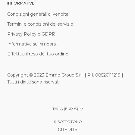
INFORMATIVE
Condizioni generali di vendita
Termini e condizioni del servizio
Privacy Policy e GDPR
Informativa sui rimborsi
Effettua il reso del tuo ordine
Copyright © 2023 Emme Group S.r.l. | P.I. 08526111219 |
Tutti i diritti sono riservati
Paese/Area
ITALIA (EUR €)
geografica
© SOTTOTONO
CREDITS