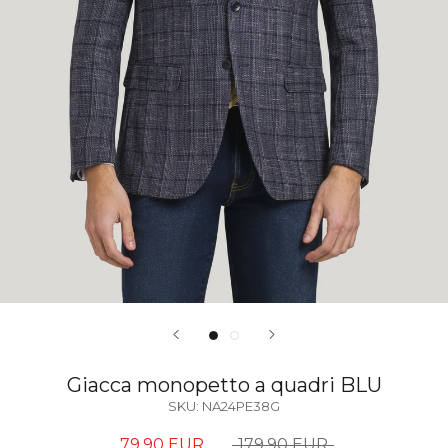
Giacca monopetto a quadri BLU
SKU:
NA24PE38G
79,90 EUR
179,90 EUR