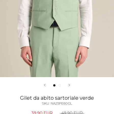
Gilet da abito sartoriale verde
SKU:
NA25PE60GL
39,90 EUR
49,90 EUR