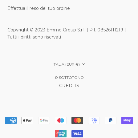
Effettua il reso del tuo ordine
Copyright © 2023 Emme Group S.r.l. | P.I. 08526111219 |
Tutti i diritti sono riservati
Paese/Area
ITALIA (EUR €)
geografica
© SOTTOTONO
CREDITS