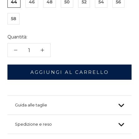
44
46
48
50
52
54
56
58
Quantità:
AGGIUNGI AL CARRELLO
Guida alle taglie
Spedizione e reso