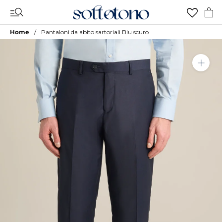
Vai
al
contenuto
Home
Pantaloni da abito sartoriali Blu scuro
Aggiungi a Lista Desideri