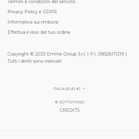
Termini e condizioni del servizio
Privacy Policy e GDPR
Informativa sui rimborsi
Effettua il reso del tuo ordine
Copyright © 2023 Emme Group S.r.l. | P.I. 08526111219 |
Tutti i diritti sono riservati
Paese/Area
ITALIA (EUR €)
geografica
© SOTTOTONO
CREDITS