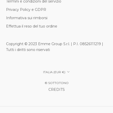
Termini e condizioni del servizio
Privacy Policy e GDPR
Informativa sui rimborsi
Effettua il reso del tuo ordine
Copyright © 2023 Emme Group S.r.l. | P.I. 08526111219 |
Tutti i diritti sono riservati
Paese/Area
ITALIA (EUR €)
geografica
© SOTTOTONO
CREDITS