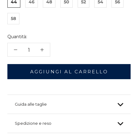
44
46
48
50
52
54
56
58
Quantità:
AGGIUNGI AL CARRELLO
Guida alle taglie
Spedizione e reso