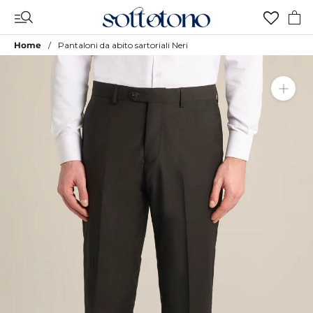
Vai
al
contenuto
Home
Pantaloni da abito sartoriali Neri
Aggiungi a Lista Desideri