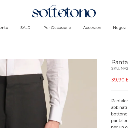
ento
SALDI
Per Occasione
Accessori
Negozi
ento
SALDI
Per Occasione
Accessori
Negozi
Pantal
SKU:
NA2
39,90 
Pantaloni
abbinati
bottone 
pantalon
per un o