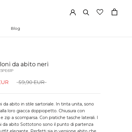
Blog
Blog
oni da abito neri
5PE61P
EUR
59,90 EUR
 da abito in stile sartoriale. In tinta unita, sono
 alla loro giacca doppiopetto. Chiusura con
e zip a scomparsa. Con pratiche tasche laterali. I
i da abito Sottotono sono il punto di partenza
utfit elegante. Perfetti sia in versione abito che