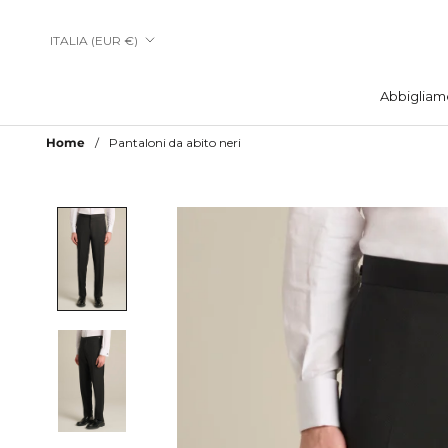
Vai
al
Paese/Area
ITALIA (EUR €)
contenuto
geografica
Abbigliam
Abbigliam
Home
Pantaloni da abito neri
Aggiungi a Lista Desideri