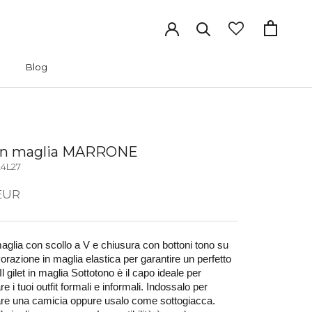
Blog
Blog
 in maglia MARRONE
4L27
EUR
maglia con scollo a V e chiusura con bottoni tono su 
orazione in maglia elastica per garantire un perfetto 
l gilet in maglia Sottotono è il capo ideale per 
e i tuoi outfit formali e informali. Indossalo per 
re una camicia oppure usalo come sottogiacca. 