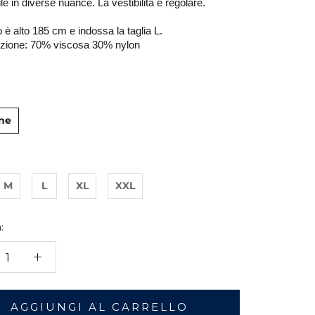
le in diverse nuance. La vestibilità è regolare. 
o è alto 185 cm e indossa la taglia L.
ione: 70% viscosa 30% nylon
ne
M
L
XL
XXL
:
AGGIUNGI AL CARRELLO