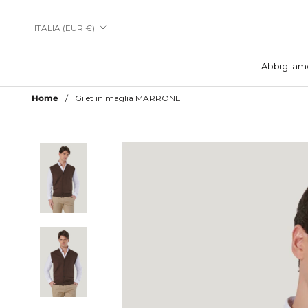
Vai
al
Paese/Area
ITALIA (EUR €)
contenuto
geografica
Abbigliam
Abbigliam
Home
Gilet in maglia MARRONE
Aggiungi a Lista Desideri