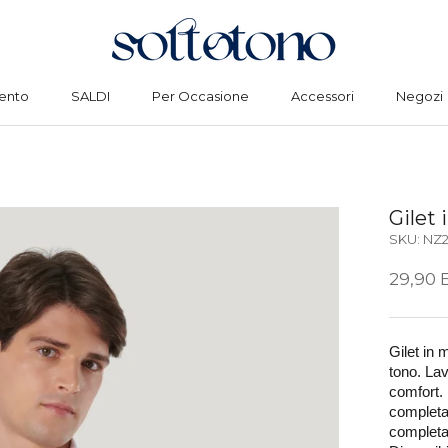
ento
SALDI
Per Occasione
Accessori
Negozi
ento
SALDI
Per Occasione
Accessori
Negozi
Gilet
SKU:
NZ2
29,90 
Gilet in 
tono. Lav
comfort. I
completar
completa