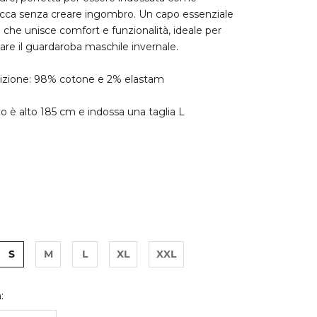
cca senza creare ingombro. Un capo essenziale
o che unisce comfort e funzionalità, ideale per
re il guardaroba maschile invernale.
zione: 98% cotone e 2% elastam
lo è alto 185 cm e indossa una taglia L
S
M
L
XL
XXL
: