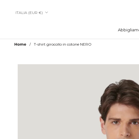
Vai
al
Paese/Area
ITALIA (EUR €)
contenuto
geografica
Abbigliam
Abbigliam
Home
T-shirt girocollo in cotone NERO
Aggiungi a Lista Desideri