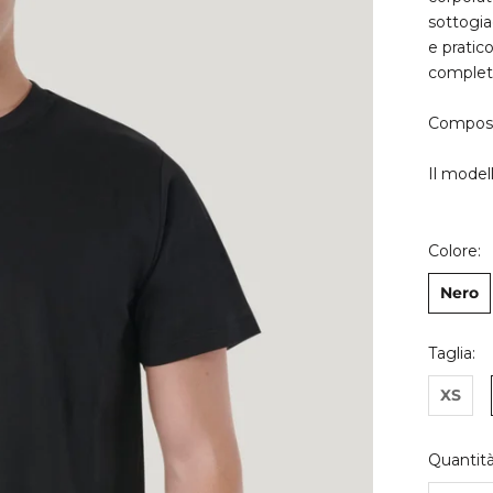
sottogia
e pratic
completa
Composi
Il model
Colore:
Nero
Taglia:
XS
Quantità