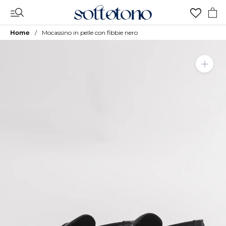
Vai
al
contenuto
Home
Mocassino in pelle con fibbie nero
Aggiungi a Lista Desideri